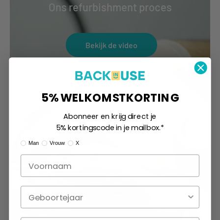
Ons refurbishment proces
Bekijk de video
5% WELKOMSTKORTING
Abonneer en krijg direct je
5% kortingscode in je mailbox.*
Ik ben:
Man
Vrouw
X
Geboortejaar