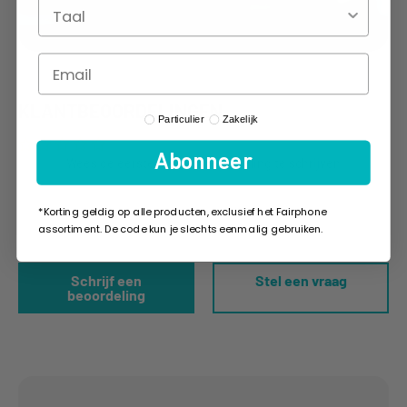
KLANTBEOORDELINGEN
Profile Type
Particulier
Zakelijk
Abonneer
Wees de eerste om een beoordeling te schrijven
*Korting geldig op alle producten, exclusief het Fairphone
assortiment. De code kun je slechts eenmalig gebruiken.
Schrijf een
Stel een vraag
beoordeling