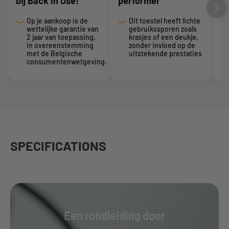
bij Back in Use!
performer
In
Op je aankoop is de
Dit toestel heeft lichte
wettelijke garantie van
gebruikssporen zoals
2 jaar van toepassing,
krasjes of een deukje,
in overeenstemming
zonder invloed op de
met de Belgische
uitstekende prestaties
consumentenwetgeving.
SPECIFICATIONS
Een rondleiding door