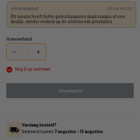
Uitstekend
Uitverkocht
Dit toestel heeft lichte gebruikssporen zoals krasjes of een
deukje, zonder invloed op de uitstekende prestaties
Hoeveelheid
−
+
Nog 0 op voorraad
Uitverkocht
Vandaag besteld?
Geleverd tussen
7 augustus
-
13 augustus