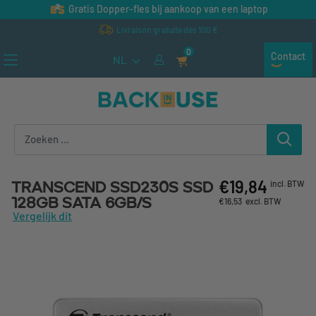
Naar inhoud gaan
Gratis Dopper-fles bij aankoop van een laptop
Livraison gratuite dès 100 €
0
Contact
NL
Back in Use
€19,84
Transcend SSD230S SSD
incl. BTW
128GB SATA 6Gb/s
€16,53
excl. BTW
Vergelijk dit